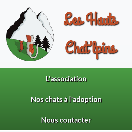
Les Hauts
Chat'lpins
L'association
Nos chats à l'adoption
Nous contacter