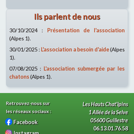
Ils parlent de nous
30/10/2024 :
Présentation de l'association
(Alpes 1).
30/01/2025 :
L'association a besoin d'aide
(Alpes
1).
07/08/2025 :
L'association submergée par les
chatons
(Alpes 1).
Retrouvez-nous sur
Les Hauts Chat'lpins
les réseaux sociaux :
1 Allée de la Selve
05600 Guillestre
Facebook
06.13.01.76.58
Instagram